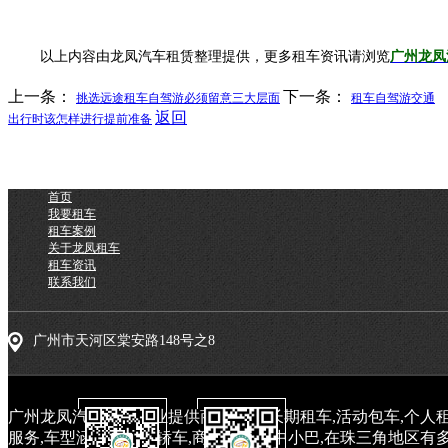
以上内容由龙凤汽车租赁整理提供，更多租车资讯请浏览
广州龙凤
上一条：
下一条：
挑选远途租车自驾游必须留意三大层面
租车自驾游交通
返回
出行时该怎样进行提前准备
首页
我要租车
租车案例
关于龙凤租车
租车资讯
联系我们
广州市天河区棠安路148号之8
广州龙凤汽车租赁专业提供商务租车,长期租车,活动包车,个人租
服务,车型涵盖中高端轿车,商务车和大中小巴,在珠三角地区有多