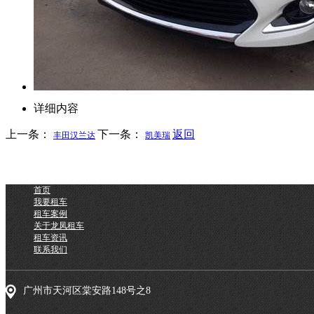
详细内容
上一条：
下一条：
返回
丰田汉兰达
凯美瑞
首页
我要租车
租车案例
关于龙凤租车
租车资讯
联系我们
广州市天河区棠安路148号之8